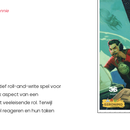
Spellenkoffer Snellerenden kleuter
nnie
Spellenkoffer snellerenden lager
Buitenspeelkoffer
tief roll-and-write spel voor
iek aspect van een
veeleisende rol. Terwijl
l reageren en hun taken