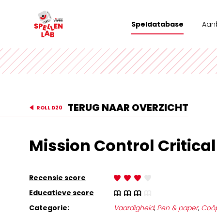
Speldatabase
Aan
Wor
Tea
Stad
TERUG NAAR OVERZICHT
ROLL D20
Vrij
Mission Control Critical
Recensie score
Educatieve score
Categorie:
Vaardigheid
,
Pen & paper
,
Coöp