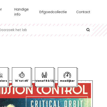
r
Handige
Erfgoedcollectie
Contact
s
info
chiedenis
Recensie-exemplaren
toonstellingen
Testgroepen
e medewerkers
Contact en bereikbaarheid
erzoek
Uitlenen
azine
Interessante links
l op Maat
Historische informatie over spellen
elers
16' tot 45'
Vanaf 9 à 12j
moeilijker
undair