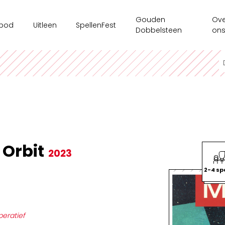
Gouden
Ove
bod
Uitleen
SpellenFest
Dobbelsteen
on
kshops
Ouderenzorg
Ges
ms/bedrijven
Spellenkoffer Executieve functies secundair
Ten
sspel
Spellenkoffer Executieve functies lager
Onz
e tijdsaanbod
Spellenkoffer Veerkracht en Welbevinden
Ond
Motoriekkoffer
Mag
 Orbit
2023
Spellenkoffer 'Ridders op Drakentocht'
Spe
2-4 sp
Spellenkoffer executieve functies kleuter
Spellenkoffer STEM kleuter + onderbouw lager
eratief
Spellenkoffer STEM bovenbouw lager + 1ste graad sec