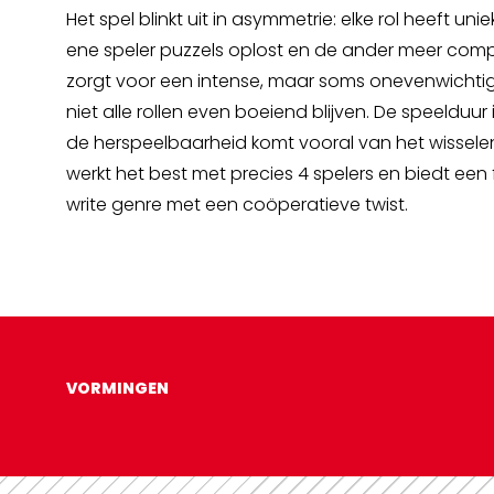
Het spel blinkt uit in asymmetrie: elke rol heeft un
ene speler puzzels oplost en de ander meer comple
zorgt voor een intense, maar soms onevenwichtig
niet alle rollen even boeiend blijven. De speelduur 
de herspeelbaarheid komt vooral van het wisselen 
werkt het best met precies 4 spelers en biedt een fr
write genre met een coöperatieve twist.
VORMINGEN