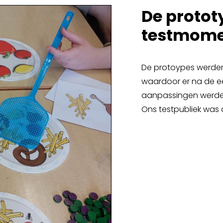
De protot
testmom
De protoypes werden 
waardoor er na de ee
aanpassingen werde
Ons testpubliek was 