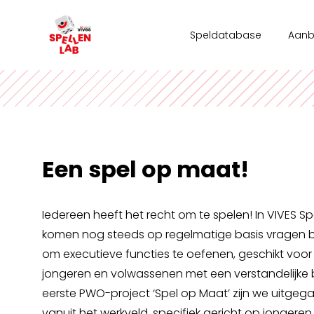
Speldatabase
Aan
Work
Team
Stad
Een spel op maat!
Vrije
Iedereen heeft het recht om te spelen! In VIVES 
komen nog steeds op regelmatige basis vragen b
om executieve functies te oefenen, geschikt voo
jongeren en volwassenen met een verstandelijke 
eerste PWO-project ‘Spel op Maat’ zijn we uitge
vanuit het werkveld, specifiek gericht op jonger