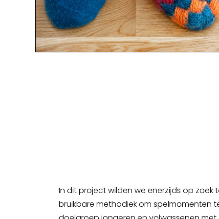
In dit project wilden we enerzijds op zoek
bruikbare methodiek om spelmomenten t
doelgroep jongeren en volwassenen met e