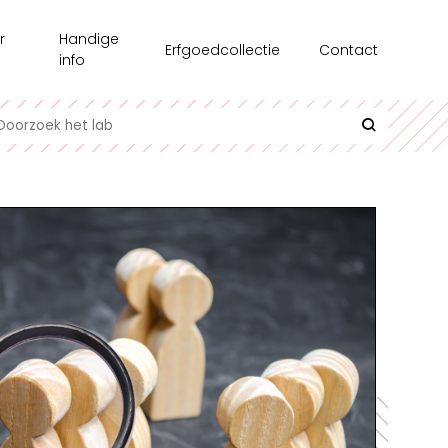
r
Handige
Erfgoedcollectie
Contact
info
chiedenis
Recensie-exemplaren
oonstellingen
Testgroepen
e medewerkers
Contact en bereikbaarheid
erzoek
Uitlenen
azine
Interessante links
l op Maat
Historische informatie over spellen
undair