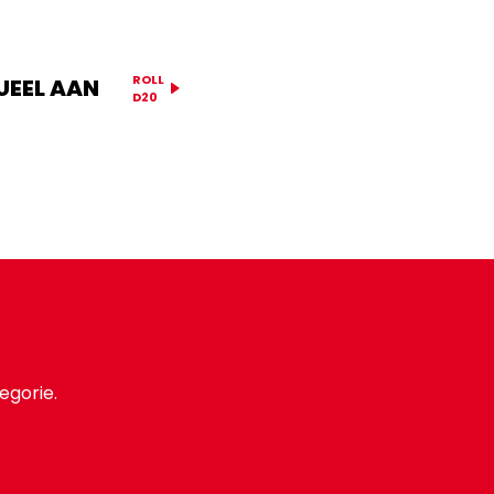
ROLL
UEEL AAN
D20
egorie.