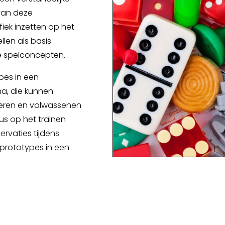
 van deze
iek inzetten op het
llen als basis
e spelconcepten.
ypes in een
a, die kunnen
geren en volwassenen
us op het trainen
rvaties tijdens
prototypes in een