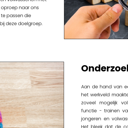
Spellenkoffer Snellerenden kleuter
e oproep naar ons
 te passen die
Spellenkoffer snellerenden lager
 bij deze doelgroep.
Buitenspeelkoffer
Onderzoe
Aan de hand van een
het werkveld maakte
zoveel mogelijk v
functie - trainen v
jongeren en volwass
Het bleek dat de c