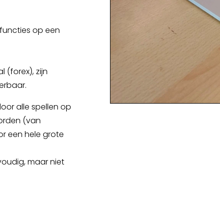
 functies op een
(forex), zijn
erbaar.
or alle spellen op
orden (van
oor een hele grote
nvoudig, maar niet