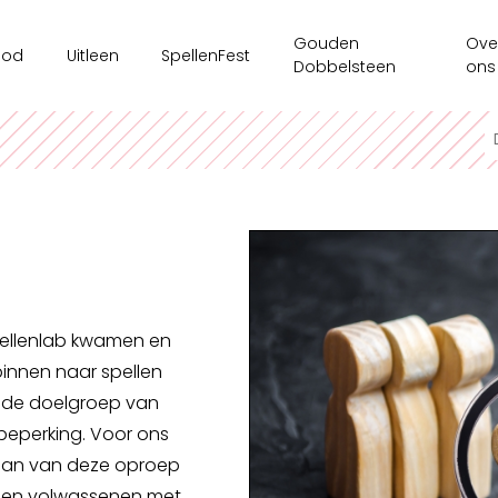
Gouden
Ove
bod
Uitleen
SpellenFest
Dobbelsteen
ons
shops
Ouderenzorg
Ges
s/bedrijven
Spellenkoffer Executieve functies secundair
Tent
sspel
Spellenkoffer Executieve functies lager
Onz
 tijdsaanbod
Spellenkoffer Veerkracht en Welbevinden
Ond
Motoriekkoffer
Mag
Spellenlab kwamen en
Spellenkoffer 'Ridders op Drakentocht'
Spe
innen naar spellen
Spellenkoffer executieve functies kleuter
r de doelgroep van
beperking. Voor ons
Spellenkoffer STEM kleuter + onderbouw lager
gaan van deze oproep
Spellenkoffer STEM bovenbouw lager + 1ste graad sec
en en volwassenen met