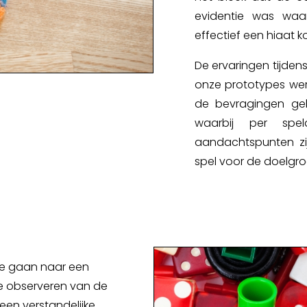
evidentie was waa
effectief een hiaat ko
De ervaringen tijden
onze prototypes wer
de bevragingen geb
waarbij per spe
aandachtspunten zi
spel voor de doelgro
 te gaan naar een
e observeren van de
en verstandelijke