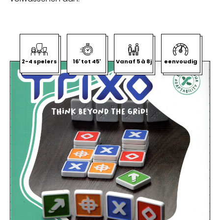
2-4 spelers
16' tot 45'
Vanaf 5 à 8j
eenvoudig