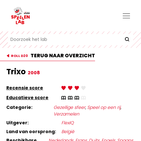
TERUG NAAR OVERZICHT
ROLL D20
Trixo
2008
Recensie score
Educatieve score
Categorie:
Gezellige sfeer
,
Speel op een rij
,
Verzamelen
Uitgever:
FlexIQ
Land van oorsprong:
België
Beschikbare
Nederlands
,
Frans
,
Duits
,
Engels
,
Spaans
,