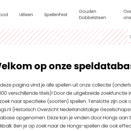
Gouden
Ove
bod
Uitleen
SpellenFest
Dobbelsteen
on
kshops
Ouderenzorg
Ges
ms/bedrijven
Spellenkoffer Executieve functies secundair
Ten
sspel
Spellenkoffer Executieve functies lager
Onz
elkom op onze speldataba
e tijdsaanbod
Spellenkoffer Veerkracht en Welbevinden
Ond
Motoriekkoffer
Mag
deze pagina vind je alle spellen uit onze collectie (onde
Spellenkoffer 'Ridders op Drakentocht'
000 verschillende titels)! Door de uitgebreide zoekfunctie i
Spe
zoek naar specifieke (soorten) spellen. Tenslotte zijn ook 
Spellenkoffer executieve functies kleuter
gs.nl (Historisch Overzicht Nederlandstalige Gezelschapss
Spellenkoffer STEM kleuter + onderbouw lager
abase opgenomen. Deze kan je vinden door Hongs aan te 
kbalk. Ben je op zoek naar de Hongs-spellen die ook effect
Spellenkoffer STEM bovenbouw lager + 1ste graad sec