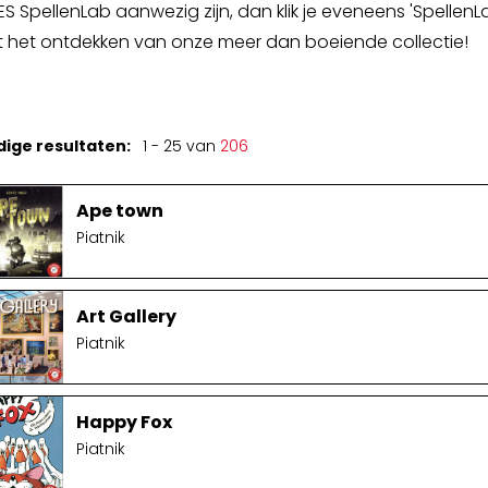
ES SpellenLab aanwezig zijn, dan klik je eveneens 'SpellenLa
Spellenkoffer Snellerenden kleuter
 het ontdekken van onze meer dan boeiende collectie!
Spellenkoffer snellerenden lager
Buitenspeelkoffer
dige resultaten:
1 - 25 van
206
Ape town
Piatnik
Art Gallery
Piatnik
Happy Fox
Piatnik