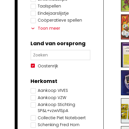
Taalspellen
Eindejaarslijstje
Coöperatieve spellen
Toon meer
Land van oorsprong
Oostenrijk
Herkomst
Aankoop VIVES
Aankoop VZW
Aankoop Stichting
SP&L+vzwVlSpA
Collectie Piet Notebaert
Schenking Fred Horn