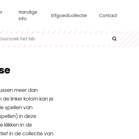
r
Handige
Erfgoedcollectie
Contact
s
info
chiedenis
Recensie-exemplaren
toonstellingen
Testgroepen
e medewerkers
Contact en bereikbaarheid
se
erzoek
Uitlenen
azine
Interessante links
rtussen meer dan
n de linker kolom kan je
l op Maat
Historische informatie over spellen
de spellen van
pellen) in deze
klikken in de
ief in de collectie van
undair