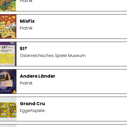
Piatnik
MixFix
Piatnik
51?
Österreichisches Spiele Museum
Andere Länder
Piatnik
Grand Cru
Eggertspiele