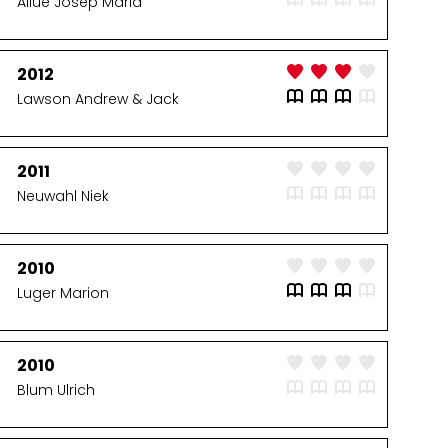
Allué Josep Maria
2012
Lawson Andrew & Jack
2011
Neuwahl Niek
2010
Luger Marion
2010
Blum Ulrich