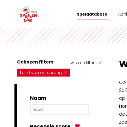
Speldatabase
Aan
Wor
Tea
Stad
W
Gekozen filters:
wis alle filters
Vrij
Land van oorsprong
Op 
25.
Naam
op 
Hon
dat
zoe
Recensie score