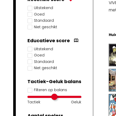
VIV
Uitstekend
met
Goed
Standaard
Niet geschikt
Hui
Educatieve score
Uitstekend
Goed
Standaard
Niet geschikt
Tactiek-Geluk balans
Filteren op balans
Tactiek
Geluk
Aantal spelers