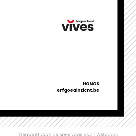
HONGS
erfgoedinzicht.be
Gemaakt door de speelvogels van Webdoos