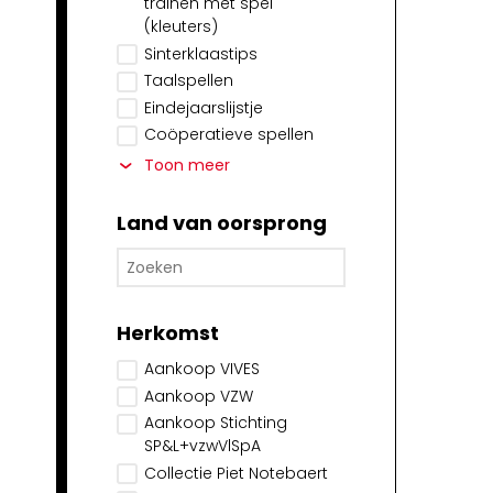
trainen met spel
(kleuters)
Sinterklaastips
Taalspellen
Eindejaarslijstje
Coöperatieve spellen
Toon meer
Land van oorsprong
Herkomst
Aankoop VIVES
Aankoop VZW
Aankoop Stichting
SP&L+vzwVlSpA
Collectie Piet Notebaert