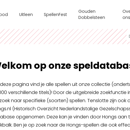
Gouden
Ove
bod
Uitleen
SpellenFest
Dobbelsteen
on
kshops
Ouderenzorg
Ges
ms/bedrijven
Spellenkoffer Executieve functies secundair
Ten
sspel
Spellenkoffer Executieve functies lager
Onz
elkom op onze speldataba
e tijdsaanbod
Spellenkoffer Veerkracht en Welbevinden
Ond
Motoriekkoffer
Mag
deze pagina vind je alle spellen uit onze collectie (onde
Spellenkoffer 'Ridders op Drakentocht'
000 verschillende titels)! Door de uitgebreide zoekfunctie i
Spe
zoek naar specifieke (soorten) spellen. Tenslotte zijn ook 
Spellenkoffer executieve functies kleuter
gs.nl (Historisch Overzicht Nederlandstalige Gezelschapss
Spellenkoffer STEM kleuter + onderbouw lager
abase opgenomen. Deze kan je vinden door Hongs aan te 
kbalk. Ben je op zoek naar de Hongs-spellen die ook effect
Spellenkoffer STEM bovenbouw lager + 1ste graad sec