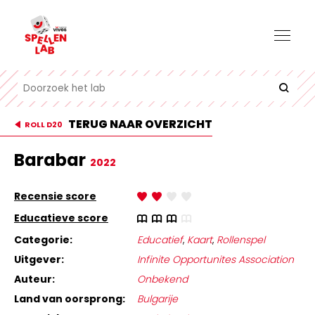
TERUG NAAR OVERZICHT
ROLL D20
Barabar
2022
Recensie score
Educatieve score
Categorie:
Educatief
,
Kaart
,
Rollenspel
Uitgever:
Infinite Opportunites Association
Auteur:
Onbekend
Land van oorsprong:
Bulgarije